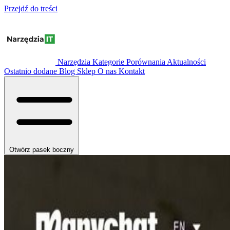
Przejdź do treści
Narzędzia
Kategorie
Porównania
Aktualności
Ostatnio dodane
Blog
Sklep
O nas
Kontakt
Otwórz pasek boczny