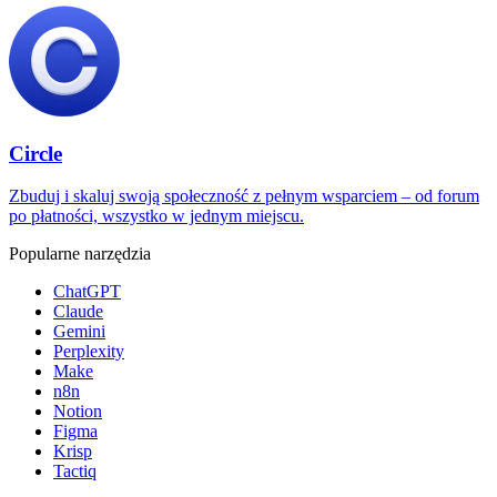
Circle
Zbuduj i skaluj swoją społeczność z pełnym wsparciem – od forum
po płatności, wszystko w jednym miejscu.
Popularne narzędzia
ChatGPT
Claude
Gemini
Perplexity
Make
n8n
Notion
Figma
Krisp
Tactiq