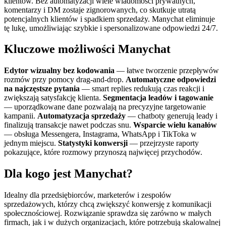
klientów. Bez automatyzacji wiele wiadomości prywatnych,
komentarzy i DM zostaje zignorowanych, co skutkuje utratą
potencjalnych klientów i spadkiem sprzedaży. Manychat eliminuje
tę lukę, umożliwiając szybkie i spersonalizowane odpowiedzi 24/7.
Kluczowe możliwości Manychat
Edytor wizualny bez kodowania
— łatwe tworzenie przepływów
rozmów przy pomocy drag‑and‑drop.
Automatyczne odpowiedzi
na najczęstsze pytania
— smart replies redukują czas reakcji i
zwiększają satysfakcję klienta.
Segmentacja leadów i tagowanie
— uporządkowane dane pozwalają na precyzyjne targetowanie
kampanii.
Automatyzacja sprzedaży
— chatboty generują leady i
finalizują transakcje nawet podczas snu.
Wsparcie wielu kanałów
— obsługa Messengera, Instagrama, WhatsApp i TikToka w
jednym miejscu.
Statystyki konwersji
— przejrzyste raporty
pokazujące, które rozmowy przynoszą najwięcej przychodów.
Dla kogo jest Manychat?
Idealny dla przedsiębiorców, marketerów i zespołów
sprzedażowych, którzy chcą zwiększyć konwersję z komunikacji
społecznościowej. Rozwiązanie sprawdza się zarówno w małych
firmach, jak i w dużych organizacjach, które potrzebują skalowalnej