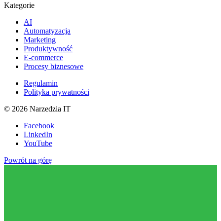
Kategorie
AI
Automatyzacja
Marketing
Produktywność
E-commerce
Procesy biznesowe
Regulamin
Polityka prywatności
©
2026
Narzedzia IT
Facebook
LinkedIn
YouTube
Powrót na górę