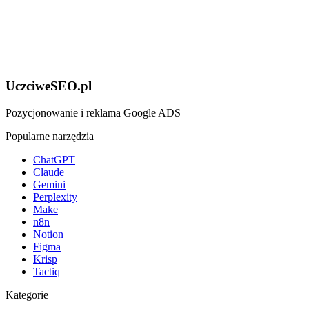
UczciweSEO.pl
Pozycjonowanie i reklama Google ADS
Popularne narzędzia
ChatGPT
Claude
Gemini
Perplexity
Make
n8n
Notion
Figma
Krisp
Tactiq
Kategorie