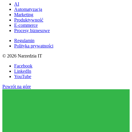
AI
Automatyzacja
Marketing
Produktywność
E-commerce
Procesy biznesowe
Regulamin
Polityka prywatności
©
2026
Narzedzia IT
Facebook
LinkedIn
YouTube
Powrót na górę