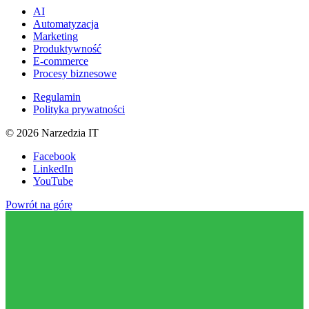
AI
Automatyzacja
Marketing
Produktywność
E-commerce
Procesy biznesowe
Regulamin
Polityka prywatności
©
2026
Narzedzia IT
Facebook
LinkedIn
YouTube
Powrót na górę