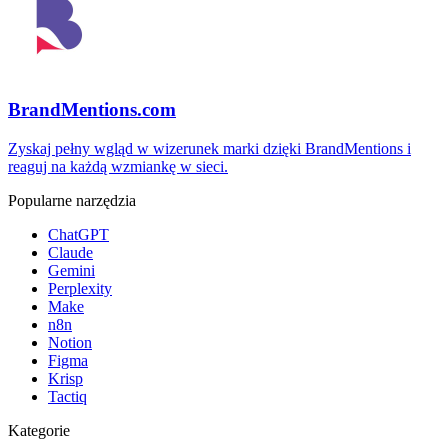
BrandMentions.com
Zyskaj pełny wgląd w wizerunek marki dzięki BrandMentions i
reaguj na każdą wzmiankę w sieci.
Popularne narzędzia
ChatGPT
Claude
Gemini
Perplexity
Make
n8n
Notion
Figma
Krisp
Tactiq
Kategorie