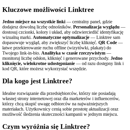
Kluczowe możliwości Linktree
Jedno miejsce na wszystkie linki
— centralny panel, gdzie
dodajesz dowolną liczbę odnośników.
Personalizacja wyglądu
—
dostosuj czcionki, kolory i układ, aby odzwierciedlić identyfikację
wizualną marki.
Automatyczne optymalizacje
— Linktree sam
dopasowuje wygląd, aby zwiększyć liczbę kliknięć.
QR Code
—
łatwe przekierowanie ruchu offline (wizytówki, plakaty) do
Twojego link‑in‑bio.
Analityka w czasie rzeczywistym
—
monitoruj liczbę odsłon, kliknięć i generowane przychody.
Jedno
kliknięcie, wielokrotne udostępnianie
— od razu dostępny link i
kod QR, które możesz wykorzystać wszędzie.
Dla kogo jest Linktree?
Idealne rozwiązanie dla przedsiębiorców, którzy nie posiadają
własnej strony internetowej oraz dla marketerów i influencerów,
którzy chcą skupić uwagę odbiorców na najważniejszych
materiałach. Użytkownicy cenią sobie prostotę aktualizacji oraz
możliwość śledzenia skuteczności kampanii w jednym miejscu.
Czym wyróżnia się Linktree?