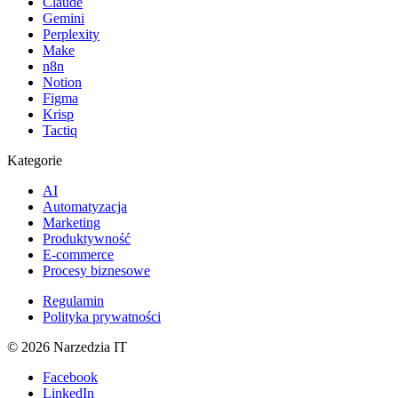
Claude
Gemini
Perplexity
Make
n8n
Notion
Figma
Krisp
Tactiq
Kategorie
AI
Automatyzacja
Marketing
Produktywność
E-commerce
Procesy biznesowe
Regulamin
Polityka prywatności
©
2026
Narzedzia IT
Facebook
LinkedIn