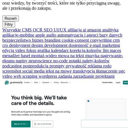
oraz wiedzy, by tworzyć treści, które nie tylko przyciągną uwagę,
ale i przekonają do zakupu.
Rozwiń
Filtry
Wszystkie
CMS
OCR
SEO
UI/UX
afiliacja
ai
amazon
analityka
aplikacje-mobilne
apple
audio
automatyzacja i agenci
bazy danych
bezpieczeństwo
biznes
branding
cookie-consent
copywriting
crm
cro
deployment
design
development
dostępność
e-mail marketing
edycja video
fokus
grafika
kalendarz
korekcja-kolorów
llm
macos
menadżer haseł
montaż-wideo
mowa na tekst
muzyka
nagrywanie-
ekranu
napisy
neuroscience
no-code
notatki
palety-kolorów
podcasting
postprodukcja
prompty
prywatność
reklama
rodo
screenshot
social media
tekst na mowę
transkrypcja
tłumaczenie
ugc
video
web scraping
wordpress
zadania
zarządzanie projektami