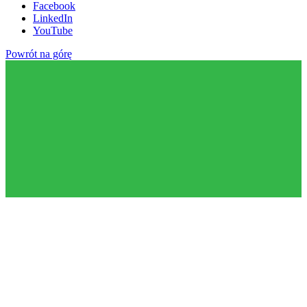
Facebook
LinkedIn
YouTube
Powrót na górę
πfus