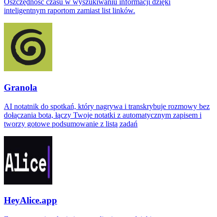
Oszczędność czasu w wyszukiwaniu informacji dzięki
inteligentnym raportom zamiast list linków.
Granola
AI notatnik do spotkań, który nagrywa i transkrybuje rozmowy bez
dołączania bota, łączy Twoje notatki z automatycznym zapisem i
tworzy gotowe podsumowanie z listą zadań
HeyAlice.app