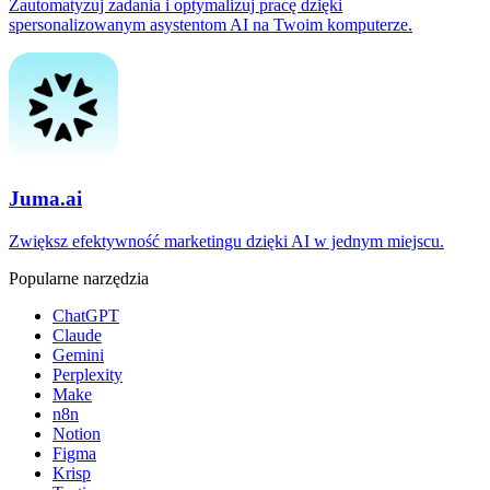
Zautomatyzuj zadania i optymalizuj pracę dzięki
spersonalizowanym asystentom AI na Twoim komputerze.
Juma.ai
Zwiększ efektywność marketingu dzięki AI w jednym miejscu.
Popularne narzędzia
ChatGPT
Claude
Gemini
Perplexity
Make
n8n
Notion
Figma
Krisp