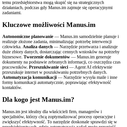
temu przedsiębiorstwa mogą skupić się na strategicznych
działaniach, podczas gdy Manus.im zajmuje się operacyjnymi
zadaniami.
Kluczowe możliwości Manus.im
Autonomiczne planowanie
— Manus.im samodzielnie planuje i
realizuje złożone zadania, minimalizując potrzebę interwencji
człowieka.
Analiza danych
— Narzędzie przetwarza i analizuje
duże zbiory danych, dostarczając cennych wniosków na potrzeby
biznesowe.
Tworzenie dokumentów
— Manus.im generuje
dokumenty na podstawie zebranych informacji, co oszczędza czas
pracowników.
Przeszukiwanie sieci
— Agent AI efektywnie
przeszukuje internet w poszukiwaniu potrzebnych danych.
Automatyzacja komunikacji
— Narzędzie wysyła maile i inne
formy komunikacji automatycznie, poprawiając efektywność
kontaktów.
Dla kogo jest Manus.im?
Manus.im jest idealny dla właścicieli firm, managerów i
specjalistów, którzy chcą zoptymalizować procesy operacyjne i
zwiększyć efektywność. To narzędzie doskonale sprawdzi się w
przedsiębiorstwach, gdzie automatyzacja zadań może przynieść