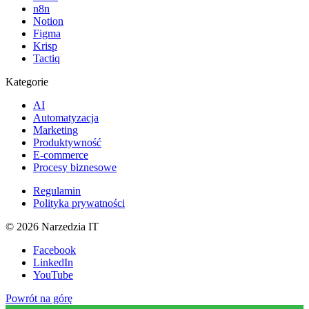
n8n
Notion
Figma
Krisp
Tactiq
Kategorie
AI
Automatyzacja
Marketing
Produktywność
E-commerce
Procesy biznesowe
Regulamin
Polityka prywatności
©
2026
Narzedzia IT
Facebook
LinkedIn
YouTube
Powrót na górę