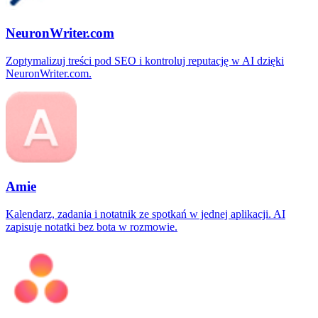
NeuronWriter.com
Zoptymalizuj treści pod SEO i kontroluj reputację w AI dzięki
NeuronWriter.com.
Amie
Kalendarz, zadania i notatnik ze spotkań w jednej aplikacji. AI
zapisuje notatki bez bota w rozmowie.