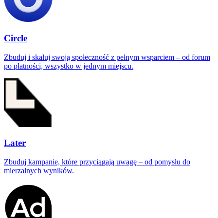
Circle
Zbuduj i skaluj swoją społeczność z pełnym wsparciem – od forum
po płatności, wszystko w jednym miejscu.
Later
Zbuduj kampanie, które przyciągają uwagę – od pomysłu do
mierzalnych wyników.