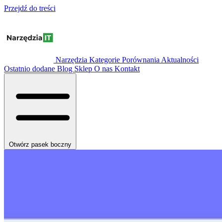
Przejdź do treści
Narzędzia
Kategorie
Porównania
Aktualności
Ostatnio dodane
Blog
Sklep
O nas
Kontakt
Otwórz pasek boczny