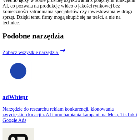
Veed.io łączy w sobie prostotę użytkowania z potężnymi funkcjami
AI, co pozwala na produkcję wideo o jakości rynkowej bez
konieczności zatrudniania specjalistów czy inwestowania w drogi
sprzęt. Dzięki temu firmy mogą skupić się na treści, a nie na
technice.
Podobne narzędzia
Zobacz wszystkie narzędzia
adWhispr
Narzędzie do researchu reklam konkurencji, klonowania
zwycięskich kreacji z AI i uruchamiania kampanii na Meta, TikTok i
Google Ads