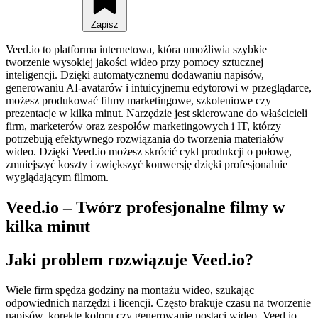
Zapisz
Veed.io to platforma internetowa, która umożliwia szybkie
tworzenie wysokiej jakości wideo przy pomocy sztucznej
inteligencji. Dzięki automatycznemu dodawaniu napisów,
generowaniu AI‑avatarów i intuicyjnemu edytorowi w przeglądarce,
możesz produkować filmy marketingowe, szkoleniowe czy
prezentacje w kilka minut. Narzędzie jest skierowane do właścicieli
firm, marketerów oraz zespołów marketingowych i IT, którzy
potrzebują efektywnego rozwiązania do tworzenia materiałów
wideo. Dzięki Veed.io możesz skrócić cykl produkcji o połowę,
zmniejszyć koszty i zwiększyć konwersję dzięki profesjonalnie
wyglądającym filmom.
Veed.io – Twórz profesjonalne filmy w
kilka minut
Jaki problem rozwiązuje Veed.io?
Wiele firm spędza godziny na montażu wideo, szukając
odpowiednich narzędzi i licencji. Często brakuje czasu na tworzenie
napisów, korektę koloru czy generowanie postaci wideo. Veed.io