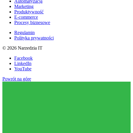
Automatyzacja
Marketing
Produktywność
E-commerce
Procesy biznesowe
Regulamin
Polityka prywatności
©
2026
Narzedzia IT
Facebook
LinkedIn
YouTube
Powrót na górę