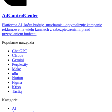
AdControlCenter
Platforma AI, która buduje, uruchamia i optymalizuje kampanie
reklamowe na wielu kanałach z zabezpieczeniami przed
przepalaniem budżetu
Popularne narzędzia
ChatGPT
Claude
Gemini
Perplexity
Make
n8n
Notion
Figma
Krisp
Tactiq
Kategorie
AI