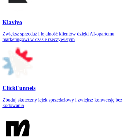
Klaviyo
Zwiększ sprzedaż i lojalność klientów dzięki AI‑opartemu
marketingowi w czasie rzeczywistym
ClickFunnels
Zbuduj skuteczny lejek sprzedażowy i zwiększ konwersję bez
kodowania