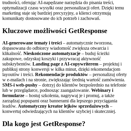
trudności, oferując AI‑napędzane narzędzia do pisania treści,
optymalizacji czasu wysyłki oraz personalizacji ofert. Dzięki temu
marketing staje się bardziej precyzyjny, a klienci otrzymują
komunikaty dostosowane do ich potrzeb i zachowań.
Kluczowe możliwości GetResponse
AI‑generowane tematy i treści
– automatycznie tworzona,
dopasowana do odbiorcy wiadomość zwiększa otwarcia i
klikalność.
Nieskończone automatyzacje
– buduj ścieżki
zakupowe, odzyskuj koszyki i przywracaj aktywność
subskrybentów.
Landing page z AI‑copywriterem
– projektuj i
publikuj strony konwersji w kilka minut, dzięki rekomendacjom
layoutów i treści.
Rekomendacje produktów
– personalizuj oferty
w e‑mailach i na stronie, zwiększając średnią wartość zamówienia.
SMS‑i web‑pushy
– dotrzyj do klientów bezpośrednio na telefonie
lub w przeglądarce, podnosząc zaangażowanie.
Webinary i
formularze
– hostuj szkolenia, nagrywaj je i promuj, a także
zarządzaj popupami oraz bannerami dla lepszego przyciągania
leadów.
Automatyczny kreator lejków sprzedażowych
–
konwertuj odwiedzających na klientów szybciej i skuteczniej.
Dla kogo jest GetResponse?