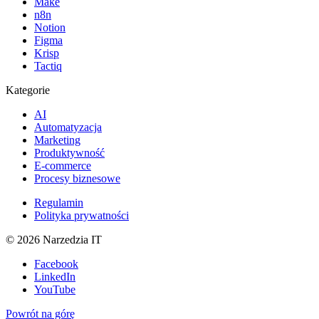
Make
n8n
Notion
Figma
Krisp
Tactiq
Kategorie
AI
Automatyzacja
Marketing
Produktywność
E-commerce
Procesy biznesowe
Regulamin
Polityka prywatności
©
2026
Narzedzia IT
Facebook
LinkedIn
YouTube
Powrót na górę