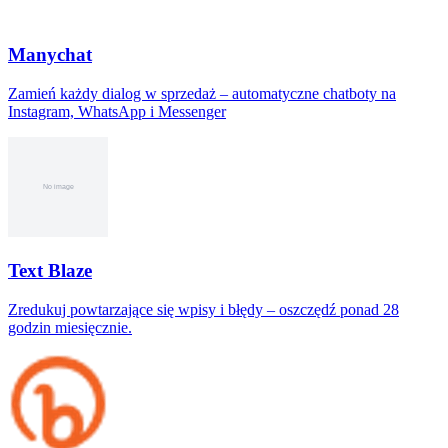
Manychat
Zamień każdy dialog w sprzedaż – automatyczne chatboty na
Instagram, WhatsApp i Messenger
Text Blaze
Zredukuj powtarzające się wpisy i błędy – oszczędź ponad 28
godzin miesięcznie.