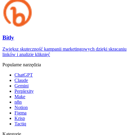
Bitly
Zwiększ skuteczność kampanii marketingowych dzięki skracaniu
linków i analizie kliknięć
Popularne narzędzia
ChatGPT
Claude
Gemini
Perplexity
Make
n8n
Notion
Figma
Krisp
Tactiq
Kategorie