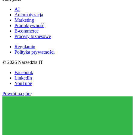
AI
Automatyzacja
Marketing
Produktywność
E-commerce
Procesy biznesowe
Regulamin
Polityka prywatności
©
2026
Narzedzia IT
Facebook
LinkedIn
YouTube
Powrót na górę